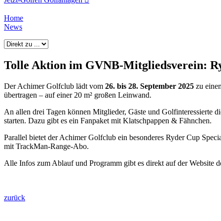
Home
News
Tolle Aktion im GVNB-Mitgliedsverein: R
Der Achimer Golfclub lädt vom
26. bis 28. September 2025
zu einem
übertragen – auf einer 20 m² großen Leinwand.
An allen drei Tagen können Mitglieder, Gäste und Golfinteressierte d
starten. Dazu gibt es ein Fanpaket mit Klatschpappen & Fähnchen.
Parallel bietet der Achimer Golfclub ein besonderes Ryder Cup Special
mit TrackMan-Range-Abo.
Alle Infos zum Ablauf und Programm gibt es direkt auf der Website 
zurück