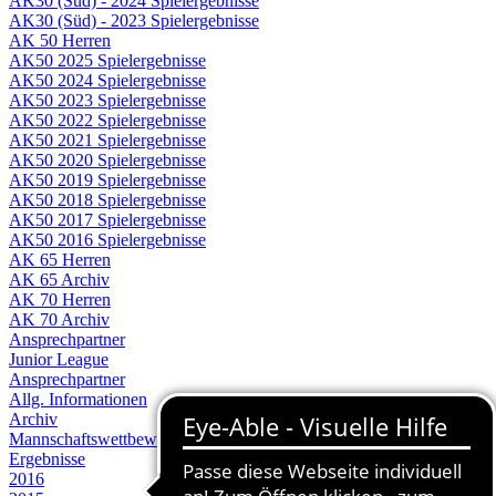
AK30 (Süd) - 2024 Spielergebnisse
AK30 (Süd) - 2023 Spielergebnisse
AK 50 Herren
AK50 2025 Spielergebnisse
AK50 2024 Spielergebnisse
AK50 2023 Spielergebnisse
AK50 2022 Spielergebnisse
AK50 2021 Spielergebnisse
AK50 2020 Spielergebnisse
AK50 2019 Spielergebnisse
AK50 2018 Spielergebnisse
AK50 2017 Spielergebnisse
AK50 2016 Spielergebnisse
AK 65 Herren
AK 65 Archiv
AK 70 Herren
AK 70 Archiv
Ansprechpartner
Junior League
Ansprechpartner
Allg. Informationen
Archiv
Mannschaftswettbewerbe
Ergebnisse
2016