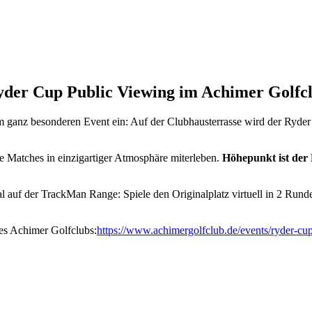
yder Cup Public Viewing im Achimer Golfc
 ganz besonderen Event ein: Auf der Clubhausterrasse wird der Ryd
ie Matches in einzigartiger Atmosphäre miterleben.
Höhepunkt ist der 
 auf der TrackMan Range: Spiele den Originalplatz virtuell in 2 Runden
des Achimer Golfclubs:
https://www.achimergolfclub.de/events/ryder-cu