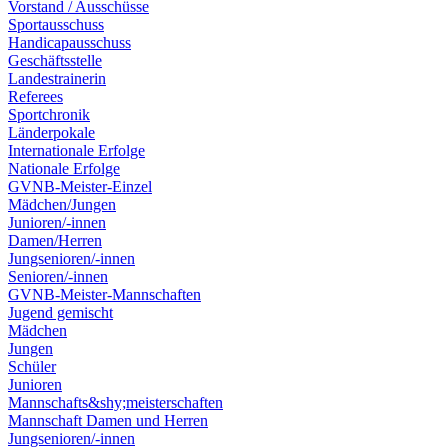
Vorstand / Ausschüsse
Sportausschuss
Handicapausschuss
Geschäftsstelle
Landestrainerin
Referees
Sportchronik
Länderpokale
Internationale Erfolge
Nationale Erfolge
GVNB-Meister-Einzel
Mädchen/Jungen
Junioren/-innen
Damen/Herren
Jungsenioren/-innen
Senioren/-innen
GVNB-Meister-Mannschaften
Jugend gemischt
Mädchen
Jungen
Schüler
Junioren
Mannschafts&shy;meisterschaften
Mannschaft Damen und Herren
Jungsenioren/-innen