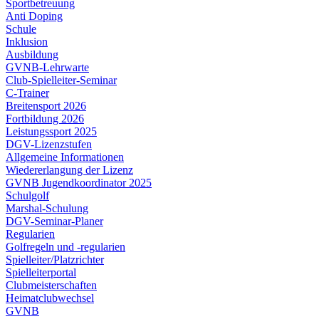
Sportbetreuung
Anti Doping
Schule
Inklusion
Ausbildung
GVNB-Lehrwarte
Club-Spielleiter-Seminar
C-Trainer
Breitensport 2026
Fortbildung 2026
Leistungssport 2025
DGV-Lizenzstufen
Allgemeine Informationen
Wiedererlangung der Lizenz
GVNB Jugendkoordinator 2025
Schulgolf
Marshal-Schulung
DGV-Seminar-Planer
Regularien
Golfregeln und -regularien
Spielleiter/Platzrichter
Spielleiterportal
Clubmeisterschaften
Heimatclubwechsel
GVNB