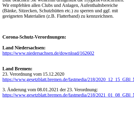
Wir empfehlen allen Clubs und Anlagen, Aufenthaltsbereiche
(Bänke, Sitzecken, Schutzhütten etc.) zu sperren und ggf. mit
geeigneten Materialien (z.B. Flatterband) zu kennzeichnen.
Corona-Schutz-Verordnungen:
Land Niedersachsen:
https://www.niedersachsen.de/download/162602
Land Bremen:
23. Verordnung vom 15.12.2020
https://www.gesetzblatt.bremen.de/fastmedia/218/2020_12_15_GBl
3. Änderung vom 08.01.2021 der 23. Verordnung:
https://www.gesetzblatt.bremen.de/fastmedia/218/2021_01_08_GBl