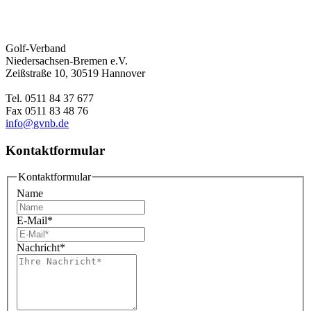
Golf-Verband
Niedersachsen-Bremen e.V.
Zeißstraße 10, 30519 Hannover
Tel. 0511 84 37 677
Fax 0511 83 48 76
info@gvnb.de
Kontaktformular
Kontaktformular
Name
E-Mail
*
Nachricht
*