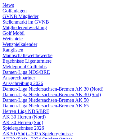
News
Golfanlagen
GVNB Mitglieder
Stellenmarkt im GVNB
Mitgliederentwicklung
Golf Mobil
Wettspiele
Wettspielkalender
Ranglisten
Mannschaftswettbewerbe
Ergebnisse Ligenturniere
Meldeportal Golfclubs
Damen-Liga NDS/BRE
Ansprechpartner
Ausschreibung 2026
Damen-Liga Niedersachsen-Bremen AK 30 (Nord)
Damen-Liga Niedersachsen-Bremen AK 30 (Süd)
Damen-Liga Niedersachsen-Bremen AK 50
Damen-Liga Niedersachsen-Bremen AK 65
Herren-Liga NDS/BRE
AK 30 Herren (Nord)
AK 30 Herren (Süd)
Spielergebnisse 2026
AK30 (Süd) - 2025 Spielergebnisse