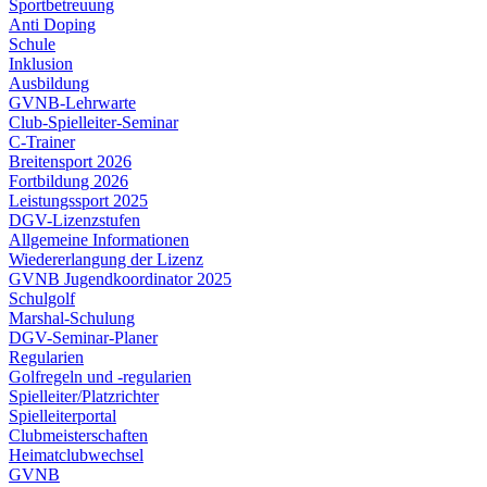
Sportbetreuung
Anti Doping
Schule
Inklusion
Ausbildung
GVNB-Lehrwarte
Club-Spielleiter-Seminar
C-Trainer
Breitensport 2026
Fortbildung 2026
Leistungssport 2025
DGV-Lizenzstufen
Allgemeine Informationen
Wiedererlangung der Lizenz
GVNB Jugendkoordinator 2025
Schulgolf
Marshal-Schulung
DGV-Seminar-Planer
Regularien
Golfregeln und -regularien
Spielleiter/Platzrichter
Spielleiterportal
Clubmeisterschaften
Heimatclubwechsel
GVNB