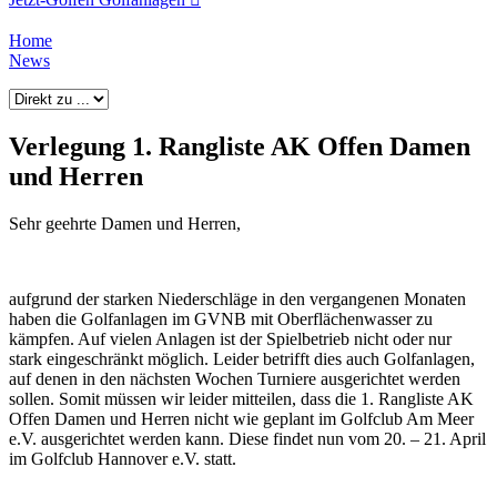
Home
News
Verlegung 1. Rangliste AK Offen Damen
und Herren
Sehr geehrte Damen und Herren,
aufgrund der starken Niederschläge in den vergangenen Monaten
haben die Golfanlagen im GVNB mit Oberflächenwasser zu
kämpfen. Auf vielen Anlagen ist der Spielbetrieb nicht oder nur
stark eingeschränkt möglich. Leider betrifft dies auch Golfanlagen,
auf denen in den nächsten Wochen Turniere ausgerichtet werden
sollen. Somit müssen wir leider mitteilen, dass die 1. Rangliste AK
Offen Damen und Herren nicht wie geplant im Golfclub Am Meer
e.V. ausgerichtet werden kann. Diese findet nun vom 20. – 21. April
im Golfclub Hannover e.V. statt.