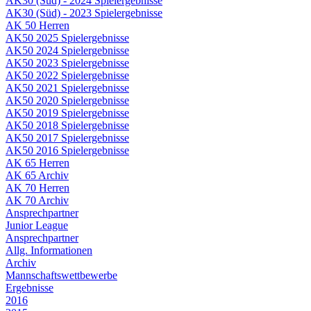
AK30 (Süd) - 2024 Spielergebnisse
AK30 (Süd) - 2023 Spielergebnisse
AK 50 Herren
AK50 2025 Spielergebnisse
AK50 2024 Spielergebnisse
AK50 2023 Spielergebnisse
AK50 2022 Spielergebnisse
AK50 2021 Spielergebnisse
AK50 2020 Spielergebnisse
AK50 2019 Spielergebnisse
AK50 2018 Spielergebnisse
AK50 2017 Spielergebnisse
AK50 2016 Spielergebnisse
AK 65 Herren
AK 65 Archiv
AK 70 Herren
AK 70 Archiv
Ansprechpartner
Junior League
Ansprechpartner
Allg. Informationen
Archiv
Mannschaftswettbewerbe
Ergebnisse
2016