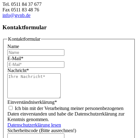
Tel. 0511 84 37 677
Fax 0511 83 48 76
info@gvnb.de
Kontaktformular
Kontaktformular
Name
E-Mail
*
Nachricht
*
Einverständniserklärung
*
Ich bin mit der Verarbeitung meiner personenbezogenen
Daten einverstanden und habe die Datenschutzerklärung zur
Kenntnis genommen.
Datenschutzerklärung lesen
Sicherheitscode (Bitte ausrechnen!)