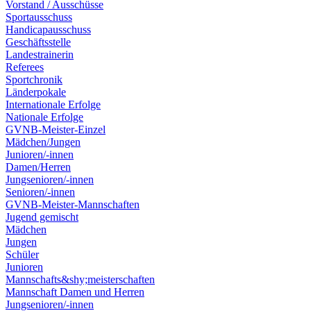
Vorstand / Ausschüsse
Sportausschuss
Handicapausschuss
Geschäftsstelle
Landestrainerin
Referees
Sportchronik
Länderpokale
Internationale Erfolge
Nationale Erfolge
GVNB-Meister-Einzel
Mädchen/Jungen
Junioren/-innen
Damen/Herren
Jungsenioren/-innen
Senioren/-innen
GVNB-Meister-Mannschaften
Jugend gemischt
Mädchen
Jungen
Schüler
Junioren
Mannschafts&shy;meisterschaften
Mannschaft Damen und Herren
Jungsenioren/-innen