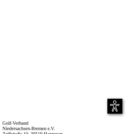
Golf-Verband
Niedersachsen-Bremen e.V.
Zeißstraße 10, 30519 Hannover