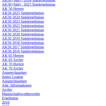
AK30 (Süd) - 2024 Spielergebnisse
AK30 (Süd) - 2023 Spielergebnisse
AK 50 Herren
AK50 2025 Spielergebnisse
AK50 2024 Spielergebnisse
AK50 2023 Spielergebnisse
AK50 2022 Spielergebnisse
AK50 2021 Spielergebnisse
AK50 2020 Spielergebnisse
AK50 2019 Spielergebnisse
AK50 2018 Spielergebnisse
AK50 2017 Spielergebnisse
AK50 2016 Spielergebnisse
AK 65 Herren
AK 65 Archiv
AK 70 Herren
AK 70 Archiv
Ansprechpartner
Junior League
Ansprechpartner
Allg. Informationen
Archiv
Mannschaftswettbewerbe
Ergebnisse
2016