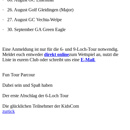
· 26. August Golf Gleidingen (Major)
· 27. August GC Vechta-Welpe
· 30. September GA Green Eagle
Eine Anmeldung ist nur für die 6- und 9-Loch-Tour notwendig.
Meldet euch entweder
direkt online
zum Wettspiel an, nutzt die
Liste in eurem Club oder schreibt uns eine
E-Mail
.
Fun Tour Parcour
Dabei sein und Spaß haben
Der erste Abschlag der 6-Loch Tour
Die glücklichen Teilnehmer der KidsCom
zurück