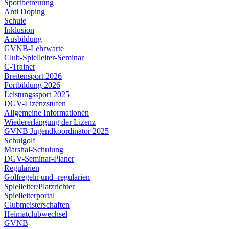
Sportbetreuung
Anti Doping
Schule
Inklusion
Ausbildung
GVNB-Lehrwarte
Club-Spielleiter-Seminar
C-Trainer
Breitensport 2026
Fortbildung 2026
Leistungssport 2025
DGV-Lizenzstufen
Allgemeine Informationen
Wiedererlangung der Lizenz
GVNB Jugendkoordinator 2025
Schulgolf
Marshal-Schulung
DGV-Seminar-Planer
Regularien
Golfregeln und -regularien
Spielleiter/Platzrichter
Spielleiterportal
Clubmeisterschaften
Heimatclubwechsel
GVNB