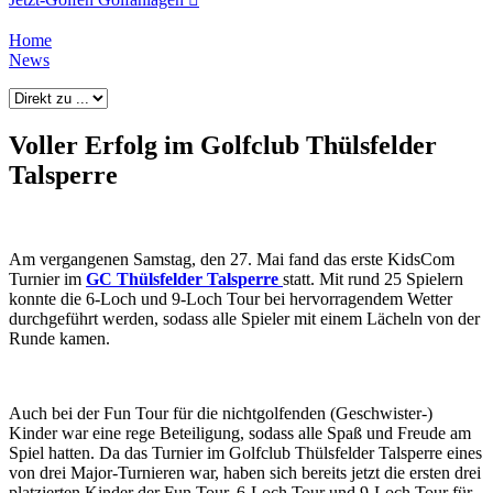
Home
News
Voller Erfolg im Golfclub Thülsfelder
Talsperre
Am vergangenen Samstag, den 27. Mai fand das erste KidsCom
Turnier im
GC Thülsfelder Talsperre
statt. Mit rund 25 Spielern
konnte die 6-Loch und 9-Loch Tour bei hervorragendem Wetter
durchgeführt werden, sodass alle Spieler mit einem Lächeln von der
Runde kamen.
Auch bei der Fun Tour für die nichtgolfenden (Geschwister-)
Kinder war eine rege Beteiligung, sodass alle Spaß und Freude am
Spiel hatten. Da das Turnier im Golfclub Thülsfelder Talsperre eines
von drei Major-Turnieren war, haben sich bereits jetzt die ersten drei
platzierten Kinder der Fun Tour, 6-Loch Tour und 9-Loch Tour für