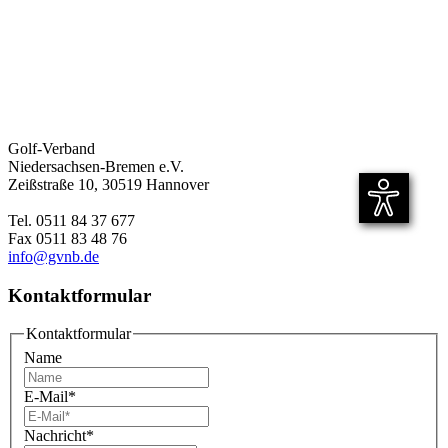
Golf-Verband
Niedersachsen-Bremen e.V.
Zeißstraße 10, 30519 Hannover
Tel. 0511 84 37 677
Fax 0511 83 48 76
info@gvnb.de
Kontaktformular
Kontaktformular
Name
E-Mail
*
Nachricht
*