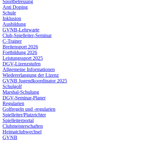
Sportbetreuung
Anti Doping
Schule
Inklusion
Ausbildung
GVNB-Lehrwarte
Club-Spielleiter-Seminar
C-Trainer
Breitensport 2026
Fortbildung 2026
Leistungssport 2025
DGV-Lizenzstufen
Allgemeine Informationen
Wiedererlangung der Lizenz
GVNB Jugendkoordinator 2025
Schulgolf
Marshal-Schulung
DGV-Seminar-Planer
Regularien
Golfregeln und -regularien
Spielleiter/Platzrichter
Spielleiterportal
Clubmeisterschaften
Heimatclubwechsel
GVNB