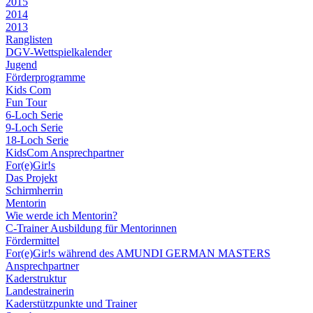
2015
2014
2013
Ranglisten
DGV-Wettspielkalender
Jugend
Förderprogramme
Kids Com
Fun Tour
6-Loch Serie
9-Loch Serie
18-Loch Serie
KidsCom Ansprechpartner
For(e)Gir!s
Das Projekt
Schirmherrin
Mentorin
Wie werde ich Mentorin?
C-Trainer Ausbildung für Mentorinnen
Fördermittel
For(e)Gir!s während des AMUNDI GERMAN MASTERS
Ansprechpartner
Kaderstruktur
Landestrainerin
Kaderstützpunkte und Trainer