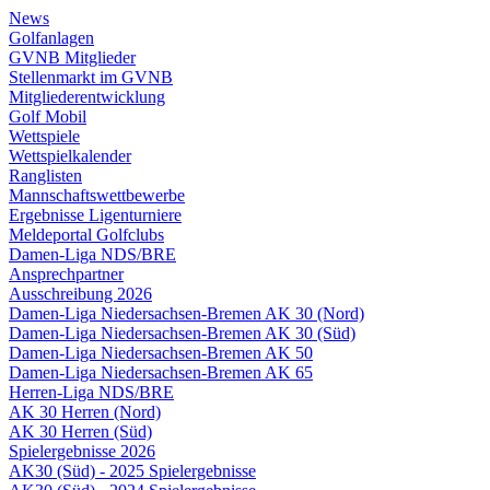
News
Golfanlagen
GVNB Mitglieder
Stellenmarkt im GVNB
Mitgliederentwicklung
Golf Mobil
Wettspiele
Wettspielkalender
Ranglisten
Mannschaftswettbewerbe
Ergebnisse Ligenturniere
Meldeportal Golfclubs
Damen-Liga NDS/BRE
Ansprechpartner
Ausschreibung 2026
Damen-Liga Niedersachsen-Bremen AK 30 (Nord)
Damen-Liga Niedersachsen-Bremen AK 30 (Süd)
Damen-Liga Niedersachsen-Bremen AK 50
Damen-Liga Niedersachsen-Bremen AK 65
Herren-Liga NDS/BRE
AK 30 Herren (Nord)
AK 30 Herren (Süd)
Spielergebnisse 2026
AK30 (Süd) - 2025 Spielergebnisse