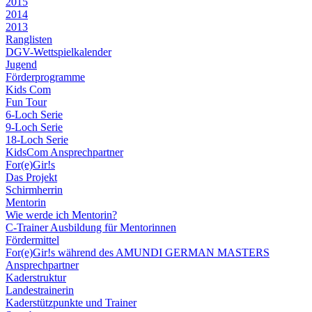
2015
2014
2013
Ranglisten
DGV-Wettspielkalender
Jugend
Förderprogramme
Kids Com
Fun Tour
6-Loch Serie
9-Loch Serie
18-Loch Serie
KidsCom Ansprechpartner
For(e)Gir!s
Das Projekt
Schirmherrin
Mentorin
Wie werde ich Mentorin?
C-Trainer Ausbildung für Mentorinnen
Fördermittel
For(e)Gir!s während des AMUNDI GERMAN MASTERS
Ansprechpartner
Kaderstruktur
Landestrainerin
Kaderstützpunkte und Trainer