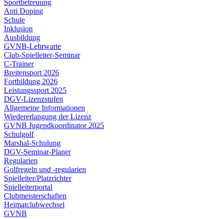
Sportbetreuung
Anti Doping
Schule
Inklusion
Ausbildung
GVNB-Lehrwarte
Club-Spielleiter-Seminar
C-Trainer
Breitensport 2026
Fortbildung 2026
Leistungssport 2025
DGV-Lizenzstufen
Allgemeine Informationen
Wiedererlangung der Lizenz
GVNB Jugendkoordinator 2025
Schulgolf
Marshal-Schulung
DGV-Seminar-Planer
Regularien
Golfregeln und -regularien
Spielleiter/Platzrichter
Spielleiterportal
Clubmeisterschaften
Heimatclubwechsel
GVNB