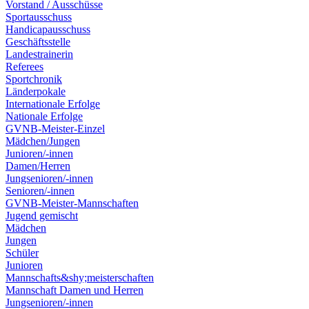
Vorstand / Ausschüsse
Sportausschuss
Handicapausschuss
Geschäftsstelle
Landestrainerin
Referees
Sportchronik
Länderpokale
Internationale Erfolge
Nationale Erfolge
GVNB-Meister-Einzel
Mädchen/Jungen
Junioren/-innen
Damen/Herren
Jungsenioren/-innen
Senioren/-innen
GVNB-Meister-Mannschaften
Jugend gemischt
Mädchen
Jungen
Schüler
Junioren
Mannschafts&shy;meisterschaften
Mannschaft Damen und Herren
Jungsenioren/-innen