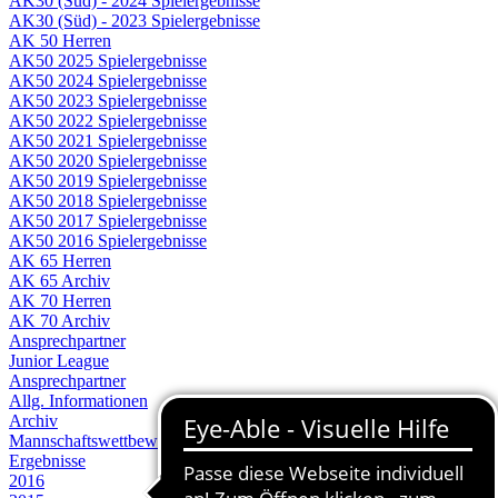
AK30 (Süd) - 2024 Spielergebnisse
AK30 (Süd) - 2023 Spielergebnisse
AK 50 Herren
AK50 2025 Spielergebnisse
AK50 2024 Spielergebnisse
AK50 2023 Spielergebnisse
AK50 2022 Spielergebnisse
AK50 2021 Spielergebnisse
AK50 2020 Spielergebnisse
AK50 2019 Spielergebnisse
AK50 2018 Spielergebnisse
AK50 2017 Spielergebnisse
AK50 2016 Spielergebnisse
AK 65 Herren
AK 65 Archiv
AK 70 Herren
AK 70 Archiv
Ansprechpartner
Junior League
Ansprechpartner
Allg. Informationen
Archiv
Mannschaftswettbewerbe
Ergebnisse
2016