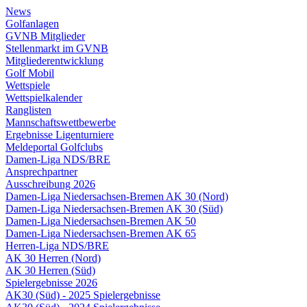
News
Golfanlagen
GVNB Mitglieder
Stellenmarkt im GVNB
Mitgliederentwicklung
Golf Mobil
Wettspiele
Wettspielkalender
Ranglisten
Mannschaftswettbewerbe
Ergebnisse Ligenturniere
Meldeportal Golfclubs
Damen-Liga NDS/BRE
Ansprechpartner
Ausschreibung 2026
Damen-Liga Niedersachsen-Bremen AK 30 (Nord)
Damen-Liga Niedersachsen-Bremen AK 30 (Süd)
Damen-Liga Niedersachsen-Bremen AK 50
Damen-Liga Niedersachsen-Bremen AK 65
Herren-Liga NDS/BRE
AK 30 Herren (Nord)
AK 30 Herren (Süd)
Spielergebnisse 2026
AK30 (Süd) - 2025 Spielergebnisse