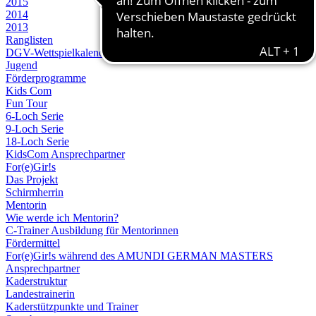
2015
2014
2013
Ranglisten
DGV-Wettspielkalender
Jugend
Förderprogramme
Kids Com
Fun Tour
6-Loch Serie
9-Loch Serie
18-Loch Serie
KidsCom Ansprechpartner
For(e)Gir!s
Das Projekt
Schirmherrin
Mentorin
Wie werde ich Mentorin?
C-Trainer Ausbildung für Mentorinnen
Fördermittel
For(e)Gir!s während des AMUNDI GERMAN MASTERS
Ansprechpartner
Kaderstruktur
Landestrainerin
Kaderstützpunkte und Trainer