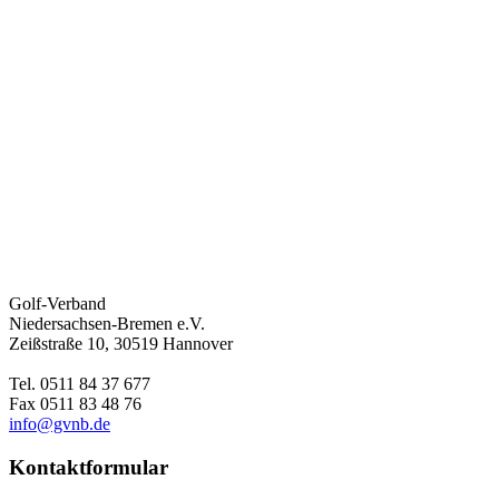
Golf-Verband
Niedersachsen-Bremen e.V.
Zeißstraße 10, 30519 Hannover
Tel. 0511 84 37 677
Fax 0511 83 48 76
info@gvnb.de
Kontaktformular