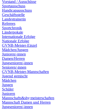
Vorstand / Ausschüsse
Sportausschuss
Handicapausschuss
Geschäftsstelle
Landestrainerin
Referees
Sportchronik
Länderpokale
Internationale Erfolge
Nationale Erfolge
GVNB-Meister-Einzel
Mädchen/Jungen
Junioren/-innen
Damen/Herren
Jungsenioren/-innen
Senioren/-innen
GVNB-Meister-Mannschaften
Jugend gemischt
Mädchen
Jungen
Schüler
Junioren
Mannschafts&shy;meisterschaften
Mannschaft Damen und Herren
Jungsenioren/-innen