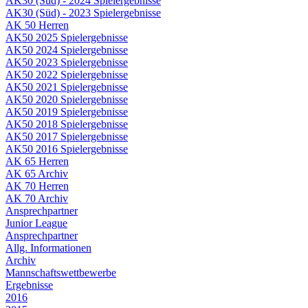
AK30 (Süd) - 2024 Spielergebnisse
AK30 (Süd) - 2023 Spielergebnisse
AK 50 Herren
AK50 2025 Spielergebnisse
AK50 2024 Spielergebnisse
AK50 2023 Spielergebnisse
AK50 2022 Spielergebnisse
AK50 2021 Spielergebnisse
AK50 2020 Spielergebnisse
AK50 2019 Spielergebnisse
AK50 2018 Spielergebnisse
AK50 2017 Spielergebnisse
AK50 2016 Spielergebnisse
AK 65 Herren
AK 65 Archiv
AK 70 Herren
AK 70 Archiv
Ansprechpartner
Junior League
Ansprechpartner
Allg. Informationen
Archiv
Mannschaftswettbewerbe
Ergebnisse
2016