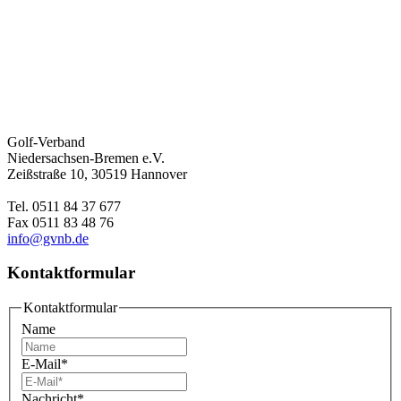
Golf-Verband
Niedersachsen-Bremen e.V.
Zeißstraße 10, 30519 Hannover
Tel. 0511 84 37 677
Fax 0511 83 48 76
info@gvnb.de
Kontaktformular
Kontaktformular
Name
E-Mail
*
Nachricht
*