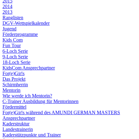
2015
2014
2013
Ranglisten
DGV-Wettspielkalender
Jugend
Förderprogramme
Kids Com
Fun Tour
6-Loch Serie
9-Loch Serie
18-Loch Serie
KidsCom Ansprechpartner
For(e)Gir!s
Das Projekt
Schirmherrin
Mentorin
Wie werde ich Mentorin?
C-Trainer Ausbildung für Mentorinnen
Fördermittel
For(e)Gir!s während des AMUNDI GERMAN MASTERS
Ansprechpartner
Kaderstruktur
Landestrainerin
Kaderstützpunkte und Trainer