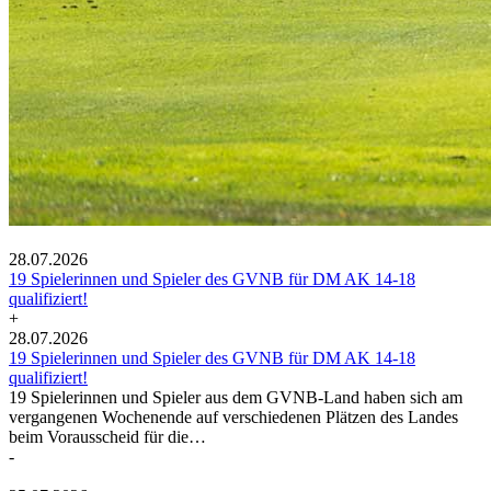
28.07.2026
19 Spielerinnen und Spieler des GVNB für DM AK 14-18
qualifiziert!
+
28.07.2026
19 Spielerinnen und Spieler des GVNB für DM AK 14-18
qualifiziert!
19 Spielerinnen und Spieler aus dem GVNB-Land haben sich am
vergangenen Wochenende auf verschiedenen Plätzen des Landes
beim Vorausscheid für die…
-