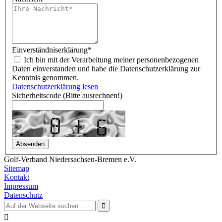
Einverständniserklärung
*
Ich bin mit der Verarbeitung meiner personenbezogenen
Daten einverstanden und habe die Datenschutzerklärung zur
Kenntnis genommen.
Datenschutzerklärung lesen
Sicherheitscode (Bitte ausrechnen!)
Golf-Verband Niedersachsen-Bremen e.V.
Sitemap
Kontakt
Impressum
Datenschutz

