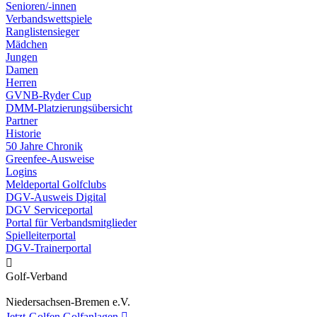
Senioren/-innen
Verbandswettspiele
Ranglistensieger
Mädchen
Jungen
Damen
Herren
GVNB-Ryder Cup
DMM-Platzierungsübersicht
Partner
Historie
50 Jahre Chronik
Greenfee-Ausweise
Logins
Meldeportal Golfclubs
DGV-Ausweis Digital
DGV Serviceportal
Portal für Verbandsmitglieder
Spielleiterportal
DGV-Trainerportal

Golf-Verband
Niedersachsen-Bremen e.V.
Jetzt-Golfen
Golfanlagen
