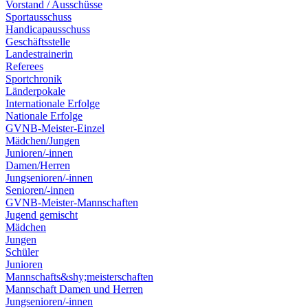
Vorstand / Ausschüsse
Sportausschuss
Handicapausschuss
Geschäftsstelle
Landestrainerin
Referees
Sportchronik
Länderpokale
Internationale Erfolge
Nationale Erfolge
GVNB-Meister-Einzel
Mädchen/Jungen
Junioren/-innen
Damen/Herren
Jungsenioren/-innen
Senioren/-innen
GVNB-Meister-Mannschaften
Jugend gemischt
Mädchen
Jungen
Schüler
Junioren
Mannschafts&shy;meisterschaften
Mannschaft Damen und Herren
Jungsenioren/-innen