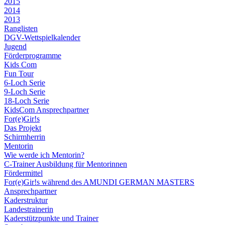
2015
2014
2013
Ranglisten
DGV-Wettspielkalender
Jugend
Förderprogramme
Kids Com
Fun Tour
6-Loch Serie
9-Loch Serie
18-Loch Serie
KidsCom Ansprechpartner
For(e)Gir!s
Das Projekt
Schirmherrin
Mentorin
Wie werde ich Mentorin?
C-Trainer Ausbildung für Mentorinnen
Fördermittel
For(e)Gir!s während des AMUNDI GERMAN MASTERS
Ansprechpartner
Kaderstruktur
Landestrainerin
Kaderstützpunkte und Trainer