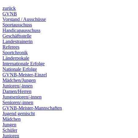
zurück
GVNB
Vorstand / Ausschüsse
Sportausschuss
Handicapausschuss
Geschäftsstelle
Landestrainerin
Referees
Sportchronik
Länderpokale
Internationale Erfolge
Nationale Erfolge
GVNB-Meister-Einzel
Mädchen/Jungen
Junioren/-innen
Damen/Herren
Jungsenioren/-innen
Senioren/-innen
GVNB-Meister-Mannschaften
Jugend gemischt
Mädchen
Jungen
Schüler
Junioren