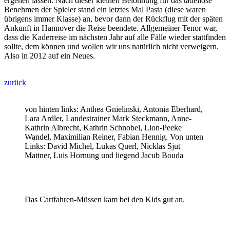
ergehen lassen. Nach dieser kleinen Belohnung für das tadellose
Benehmen der Spieler stand ein letztes Mal Pasta (diese waren
übrigens immer Klasse) an, bevor dann der Rückflug mit der späten
Ankunft in Hannover die Reise beendete. Allgemeiner Tenor war,
dass die Kaderreise im nächsten Jahr auf alle Fälle wieder stattfinden
sollte, dem können und wollen wir uns natürlich nicht verweigern.
Also in 2012 auf ein Neues.
zurück
von hinten links: Anthea Gnielinski, Antonia Eberhard,
Lara Ardler, Landestrainer Mark Steckmann, Anne-
Kathrin Albrecht, Kathrin Schnobel, Lion-Peeke
Wandel, Maximilian Reiner, Fabian Hennig. Von unten
Links: David Michel, Lukas Querl, Nicklas Sjut
Mattner, Luis Hornung und liegend Jacub Bouda
Das Cartfahren-Müssen kam bei den Kids gut an.