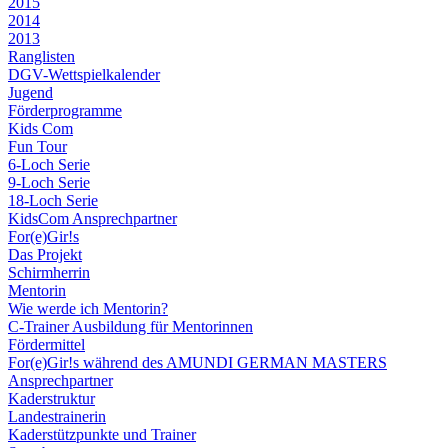
2015
2014
2013
Ranglisten
DGV-Wettspielkalender
Jugend
Förderprogramme
Kids Com
Fun Tour
6-Loch Serie
9-Loch Serie
18-Loch Serie
KidsCom Ansprechpartner
For(e)Gir!s
Das Projekt
Schirmherrin
Mentorin
Wie werde ich Mentorin?
C-Trainer Ausbildung für Mentorinnen
Fördermittel
For(e)Gir!s während des AMUNDI GERMAN MASTERS
Ansprechpartner
Kaderstruktur
Landestrainerin
Kaderstützpunkte und Trainer