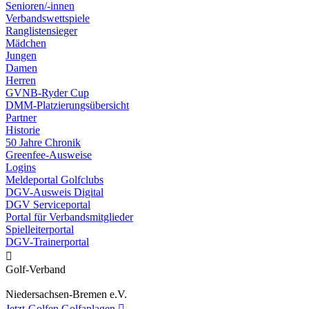
Senioren/-innen
Verbandswettspiele
Ranglistensieger
Mädchen
Jungen
Damen
Herren
GVNB-Ryder Cup
DMM-Platzierungsübersicht
Partner
Historie
50 Jahre Chronik
Greenfee-Ausweise
Logins
Meldeportal Golfclubs
DGV-Ausweis Digital
DGV Serviceportal
Portal für Verbandsmitglieder
Spielleiterportal
DGV-Trainerportal

Golf-Verband
Niedersachsen-Bremen e.V.
Jetzt-Golfen
Golfanlagen
