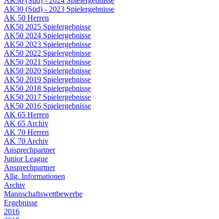
AK30 (Süd) - 2024 Spielergebnisse
AK30 (Süd) - 2023 Spielergebnisse
AK 50 Herren
AK50 2025 Spielergebnisse
AK50 2024 Spielergebnisse
AK50 2023 Spielergebnisse
AK50 2022 Spielergebnisse
AK50 2021 Spielergebnisse
AK50 2020 Spielergebnisse
AK50 2019 Spielergebnisse
AK50 2018 Spielergebnisse
AK50 2017 Spielergebnisse
AK50 2016 Spielergebnisse
AK 65 Herren
AK 65 Archiv
AK 70 Herren
AK 70 Archiv
Ansprechpartner
Junior League
Ansprechpartner
Allg. Informationen
Archiv
Mannschaftswettbewerbe
Ergebnisse
2016