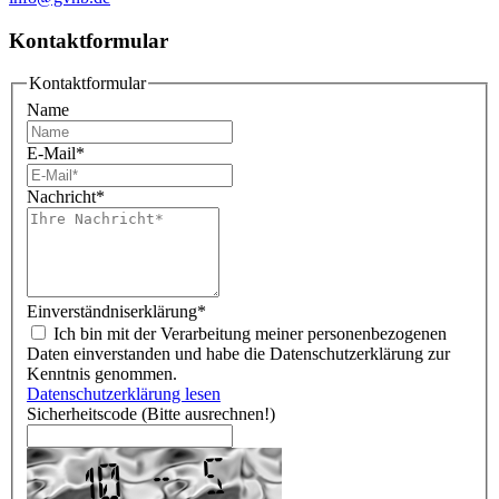
Kontaktformular
Kontaktformular
Name
E-Mail
*
Nachricht
*
Einverständniserklärung
*
Ich bin mit der Verarbeitung meiner personenbezogenen
Daten einverstanden und habe die Datenschutzerklärung zur
Kenntnis genommen.
Datenschutzerklärung lesen
Sicherheitscode (Bitte ausrechnen!)