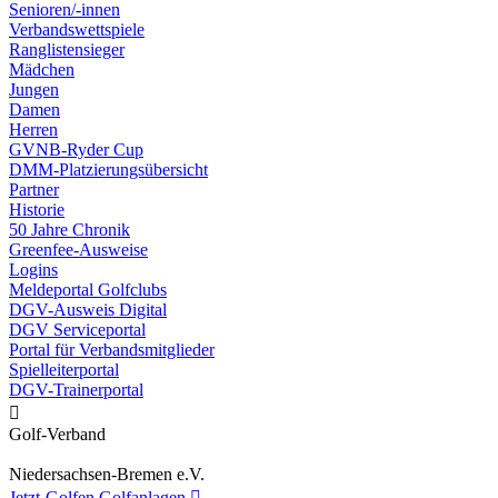
Senioren/-innen
Verbandswettspiele
Ranglistensieger
Mädchen
Jungen
Damen
Herren
GVNB-Ryder Cup
DMM-Platzierungsübersicht
Partner
Historie
50 Jahre Chronik
Greenfee-Ausweise
Logins
Meldeportal Golfclubs
DGV-Ausweis Digital
DGV Serviceportal
Portal für Verbandsmitglieder
Spielleiterportal
DGV-Trainerportal

Golf-Verband
Niedersachsen-Bremen e.V.
Jetzt-Golfen
Golfanlagen
