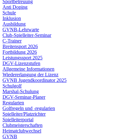
Sportbetreuung
Anti Doping
Schule
Inklusion
Ausbildung
GVNB-Lehrwarte
Club-Spielleiter-Seminar
C-Trainer
Breitensport 2026
Fortbildung 2026
Leistungssport 2025
DGV-Lizenzstufen
Allgemeine Informationen
Wiedererlangung der Lizenz
GVNB Jugendkoordinator 2025
Schulgolf
Marshal-Schulung
DGV-Seminar-Planer
Regularien
Golfregeln und -regularien
Spielleiter/Platzrichter
Spielleiterportal
Clubmeisterschaften
Heimatclubwechsel
GVNB