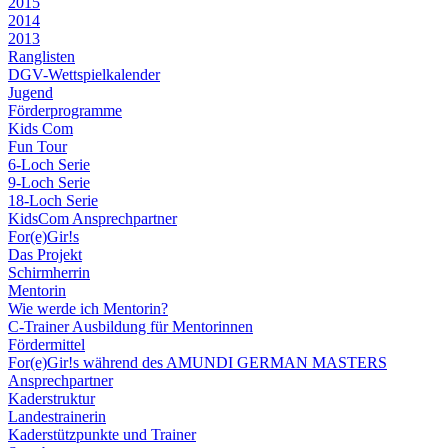
2015
2014
2013
Ranglisten
DGV-Wettspielkalender
Jugend
Förderprogramme
Kids Com
Fun Tour
6-Loch Serie
9-Loch Serie
18-Loch Serie
KidsCom Ansprechpartner
For(e)Gir!s
Das Projekt
Schirmherrin
Mentorin
Wie werde ich Mentorin?
C-Trainer Ausbildung für Mentorinnen
Fördermittel
For(e)Gir!s während des AMUNDI GERMAN MASTERS
Ansprechpartner
Kaderstruktur
Landestrainerin
Kaderstützpunkte und Trainer