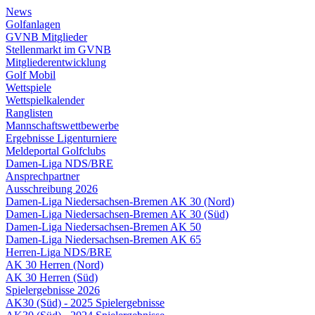
News
Golfanlagen
GVNB Mitglieder
Stellenmarkt im GVNB
Mitgliederentwicklung
Golf Mobil
Wettspiele
Wettspielkalender
Ranglisten
Mannschaftswettbewerbe
Ergebnisse Ligenturniere
Meldeportal Golfclubs
Damen-Liga NDS/BRE
Ansprechpartner
Ausschreibung 2026
Damen-Liga Niedersachsen-Bremen AK 30 (Nord)
Damen-Liga Niedersachsen-Bremen AK 30 (Süd)
Damen-Liga Niedersachsen-Bremen AK 50
Damen-Liga Niedersachsen-Bremen AK 65
Herren-Liga NDS/BRE
AK 30 Herren (Nord)
AK 30 Herren (Süd)
Spielergebnisse 2026
AK30 (Süd) - 2025 Spielergebnisse