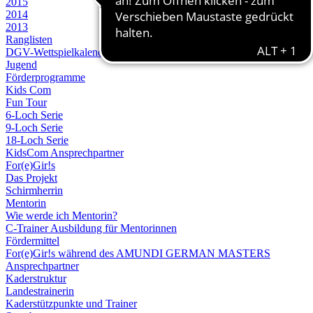
2015
2014
2013
Ranglisten
DGV-Wettspielkalender
Jugend
Förderprogramme
Kids Com
Fun Tour
6-Loch Serie
9-Loch Serie
18-Loch Serie
KidsCom Ansprechpartner
For(e)Gir!s
Das Projekt
Schirmherrin
Mentorin
Wie werde ich Mentorin?
C-Trainer Ausbildung für Mentorinnen
Fördermittel
For(e)Gir!s während des AMUNDI GERMAN MASTERS
Ansprechpartner
Kaderstruktur
Landestrainerin
Kaderstützpunkte und Trainer