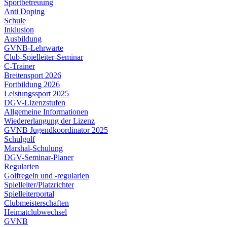
Sportbetreuung
Anti Doping
Schule
Inklusion
Ausbildung
GVNB-Lehrwarte
Club-Spielleiter-Seminar
C-Trainer
Breitensport 2026
Fortbildung 2026
Leistungssport 2025
DGV-Lizenzstufen
Allgemeine Informationen
Wiedererlangung der Lizenz
GVNB Jugendkoordinator 2025
Schulgolf
Marshal-Schulung
DGV-Seminar-Planer
Regularien
Golfregeln und -regularien
Spielleiter/Platzrichter
Spielleiterportal
Clubmeisterschaften
Heimatclubwechsel
GVNB