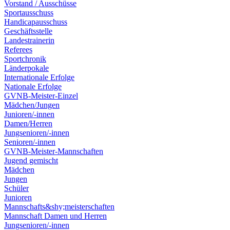
Vorstand / Ausschüsse
Sportausschuss
Handicapausschuss
Geschäftsstelle
Landestrainerin
Referees
Sportchronik
Länderpokale
Internationale Erfolge
Nationale Erfolge
GVNB-Meister-Einzel
Mädchen/Jungen
Junioren/-innen
Damen/Herren
Jungsenioren/-innen
Senioren/-innen
GVNB-Meister-Mannschaften
Jugend gemischt
Mädchen
Jungen
Schüler
Junioren
Mannschafts&shy;meisterschaften
Mannschaft Damen und Herren
Jungsenioren/-innen