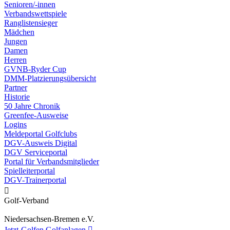
Senioren/-innen
Verbandswettspiele
Ranglistensieger
Mädchen
Jungen
Damen
Herren
GVNB-Ryder Cup
DMM-Platzierungsübersicht
Partner
Historie
50 Jahre Chronik
Greenfee-Ausweise
Logins
Meldeportal Golfclubs
DGV-Ausweis Digital
DGV Serviceportal
Portal für Verbandsmitglieder
Spielleiterportal
DGV-Trainerportal

Golf-Verband
Niedersachsen-Bremen e.V.
Jetzt-Golfen
Golfanlagen
