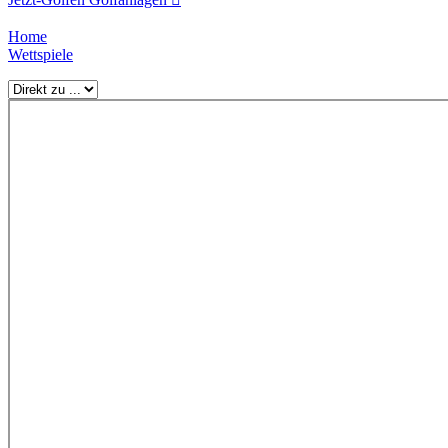
Home
Wettspiele