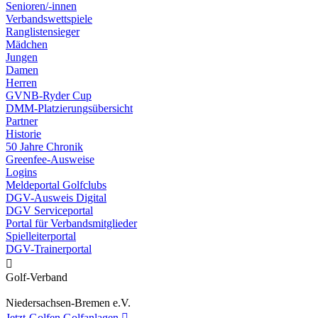
Senioren/-innen
Verbandswettspiele
Ranglistensieger
Mädchen
Jungen
Damen
Herren
GVNB-Ryder Cup
DMM-Platzierungsübersicht
Partner
Historie
50 Jahre Chronik
Greenfee-Ausweise
Logins
Meldeportal Golfclubs
DGV-Ausweis Digital
DGV Serviceportal
Portal für Verbandsmitglieder
Spielleiterportal
DGV-Trainerportal

Golf-Verband
Niedersachsen-Bremen e.V.
Jetzt-Golfen
Golfanlagen
