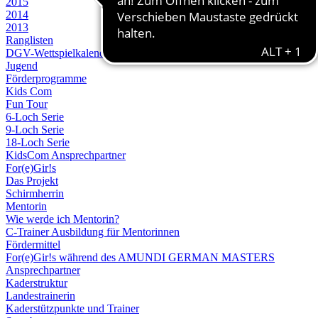
2015
2014
2013
Ranglisten
DGV-Wettspielkalender
Jugend
Förderprogramme
Kids Com
Fun Tour
6-Loch Serie
9-Loch Serie
18-Loch Serie
KidsCom Ansprechpartner
For(e)Gir!s
Das Projekt
Schirmherrin
Mentorin
Wie werde ich Mentorin?
C-Trainer Ausbildung für Mentorinnen
Fördermittel
For(e)Gir!s während des AMUNDI GERMAN MASTERS
Ansprechpartner
Kaderstruktur
Landestrainerin
Kaderstützpunkte und Trainer