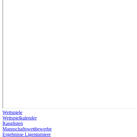
Wettspiele
Wettspielkalender
Ranglisten
Mannschaftswettbewerbe
Ergebnisse Ligenturniere