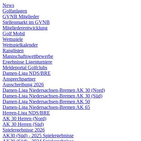
News
Golfanlagen
GVNB Mitglieder
Stellenmarkt im GVNB
Mitgliederentwicklung
Golf Mobil
Wettspiele
Wettspielkalender
Ranglisten
Mannschaftswettbewerbe
Ergebnisse Ligenturniere
Meldeportal Golfclubs
Damen-Liga NDS/BRE
Ansprechpartner
Ausschreibung 2026
Damen-Liga Niedersachsen-Bremen AK 30 (Nord)
Damen-Liga Niedersachsen-Bremen AK 30 (Süd)
Damen-Liga Niedersachsen-Bremen AK 50
Damen-Liga Niedersachsen-Bremen AK 65
Herren-Liga NDS/BRE
AK 30 Herren (Nord)
AK 30 Herren (Süd)
Spielergebnisse 2026
AK30 (Süd) - 2025 Spielergebnisse