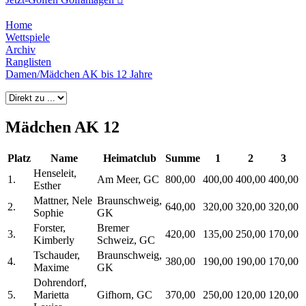
Home
Wettspiele
Archiv
Ranglisten
Damen/Mädchen AK bis 12 Jahre
Mädchen AK 12
Platz
Name
Heimatclub
Summe
1
2
3
Henseleit,
1.
Am Meer, GC
800,00
400,00
400,00
400,00
Esther
Mattner, Nele
Braunschweig,
2.
640,00
320,00
320,00
320,00
Sophie
GK
Forster,
Bremer
3.
420,00
135,00
250,00
170,00
Kimberly
Schweiz, GC
Tschauder,
Braunschweig,
4.
380,00
190,00
190,00
170,00
Maxime
GK
Dohrendorf,
5.
Marietta
Gifhorn, GC
370,00
250,00
120,00
120,00