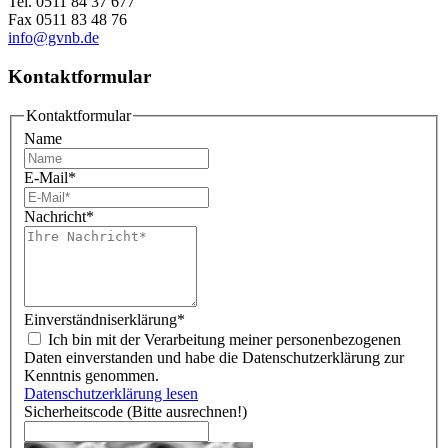
Tel. 0511 84 37 677
Fax 0511 83 48 76
info@gvnb.de
Kontaktformular
Kontaktformular
Name
E-Mail
*
Nachricht
*
Einverständniserklärung
*
Ich bin mit der Verarbeitung meiner personenbezogenen
Daten einverstanden und habe die Datenschutzerklärung zur
Kenntnis genommen.
Datenschutzerklärung lesen
Sicherheitscode (Bitte ausrechnen!)