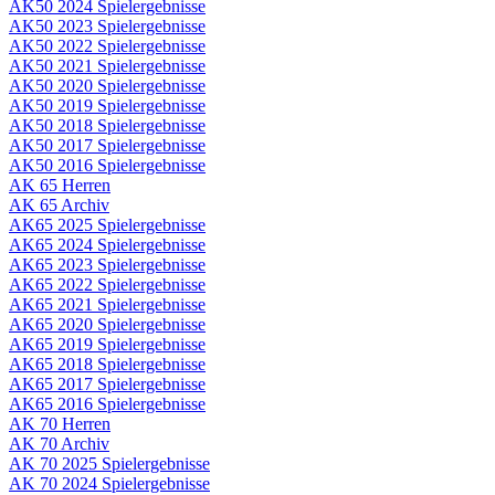
AK50 2024 Spielergebnisse
AK50 2023 Spielergebnisse
AK50 2022 Spielergebnisse
AK50 2021 Spielergebnisse
AK50 2020 Spielergebnisse
AK50 2019 Spielergebnisse
AK50 2018 Spielergebnisse
AK50 2017 Spielergebnisse
AK50 2016 Spielergebnisse
AK 65 Herren
AK 65 Archiv
AK65 2025 Spielergebnisse
AK65 2024 Spielergebnisse
AK65 2023 Spielergebnisse
AK65 2022 Spielergebnisse
AK65 2021 Spielergebnisse
AK65 2020 Spielergebnisse
AK65 2019 Spielergebnisse
AK65 2018 Spielergebnisse
AK65 2017 Spielergebnisse
AK65 2016 Spielergebnisse
AK 70 Herren
AK 70 Archiv
AK 70 2025 Spielergebnisse
AK 70 2024 Spielergebnisse